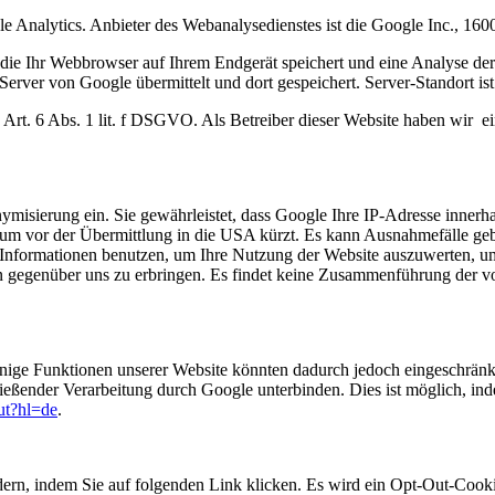
e Analytics. Anbieter des Webanalysedienstes ist die Google Inc., 
 die Ihr Webbrowser auf Ihrem Endgerät speichert und eine Analyse de
erver von Google übermittelt und dort gespeichert. Server-Standort is
rt. 6 Abs. 1 lit. f DSGVO. Als Betreiber dieser Website haben wir ein
misierung ein. Sie gewährleistet, dass Google Ihre IP-Adresse innerh
m vor der Übermittlung in die USA kürzt. Es kann Ausnahmefälle gebe
Informationen benutzen, um Ihre Nutzung der Website auszuwerten, um 
n gegenüber uns zu erbringen. Es findet keine Zusammenführung der v
inige Funktionen unserer Website könnten dadurch jedoch eingeschrän
ließender Verarbeitung durch Google unterbinden. Dies ist möglich, in
out?hl=de
.
ern, indem Sie auf folgenden Link klicken. Es wird ein Opt-Out-Cooki