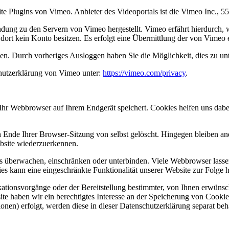
site Plugins von Vimeo. Anbieter des Videoportals ist die Vimeo Inc.
ndung zu den Servern von Vimeo hergestellt. Vimeo erfährt hierdurch, w
 dort kein Konto besitzen. Es erfolgt eine Übermittlung der von Vimeo
nen. Durch vorheriges Ausloggen haben Sie die Möglichkeit, dies zu un
hutzerklärung von Vimeo unter:
https://vimeo.com/privacy
.
hr Webbrowser auf Ihrem Endgerät speichert. Cookies helfen uns dabei,
nde Ihrer Browser-Sitzung von selbst gelöscht. Hingegen bleiben ande
ebsite wiederzuerkennen.
berwachen, einschränken oder unterbinden. Viele Webbrowser lassen 
s kann eine eingeschränkte Funktionalität unserer Website zur Folge 
ionsvorgänge oder der Bereitstellung bestimmter, von Ihnen erwünsch
te haben wir ein berechtigtes Interesse an der Speicherung von Cookies
onen) erfolgt, werden diese in dieser Datenschutzerklärung separat beh