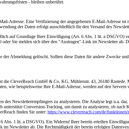
hrungsfristen - bleiben unberührt.
ail-Adresse. Eine Verifizierung der angegebenen E-Mail-Adresse ist n
wendung der Daten erfolgt ausschließlich für den Versand des Newslett
 auf Grundlage Ihrer Einwilligung (Art. 6 Abs. 1 lit. a DSGVO) verarbe
l oder Sie melden sich über den "Austragen"-Link im Newsletter ab. D
der Abmeldung gelöscht. Sollten diese Daten für andere Zwecke und an
ist die CleverReach GmbH & Co. KG, Mühlenstr. 43, 26180 Rastede. M
aten, wie beispielsweise Ihre E-Mail-Adresse, werden auf den Servern 
en des Newsletterempfängers zu analysieren. Die Analyse legt u.a. dar
 unterstützt Conversion-Tracking, um damit zu analysieren, ob nach Kli
verReach finden Sie unter:
https://www.cleverreach.com/de/funktionen/r
6 Abs. 1 lit. a DSGVO). Ein Widerruf Ihrer bereits erteilten Einwilligu
k im Newsletter ab. Die Rechtmäßigkeit der bereits erfolgten Datenve