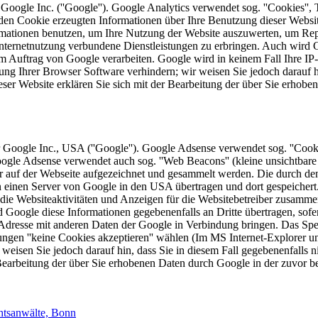
oogle Inc. (''Google''). Google Analytics verwendet sog. ''Cookies'',
en Cookie erzeugten Informationen über Ihre Benutzung dieser Website
mationen benutzen, um Ihre Nutzung der Website auszuwerten, um Repor
ternetnutzung verbundene Dienstleistungen zu erbringen. Auch wird Go
n im Auftrag von Google verarbeiten. Google wird in keinem Fall Ihre I
lung Ihrer Browser Software verhindern; wir weisen Sie jedoch darauf h
ser Website erklären Sie sich mit der Bearbeitung der über Sie erhob
Google Inc., USA (''Google''). Google Adsense verwendet sog. ''Cooki
Google Adsense verwendet auch sog. ''Web Beacons'' (kleine unsichtb
 auf der Webseite aufgezeichnet und gesammelt werden. Die durch de
an einen Server von Google in den USA übertragen und dort gespeicher
die Websiteaktivitäten und Anzeigen für die Websitebetreiber zusamme
Google diese Informationen gegebenenfalls an Dritte übertragen, sofer
-Adresse mit anderen Daten der Google in Verbindung bringen. Das Spe
gen ''keine Cookies akzeptieren'' wählen (Im MS Internet-Explorer unte
r weisen Sie jedoch darauf hin, dass Sie in diesem Fall gegebenenfalls 
r Bearbeitung der über Sie erhobenen Daten durch Google in der zuvor
htsanwälte, Bonn