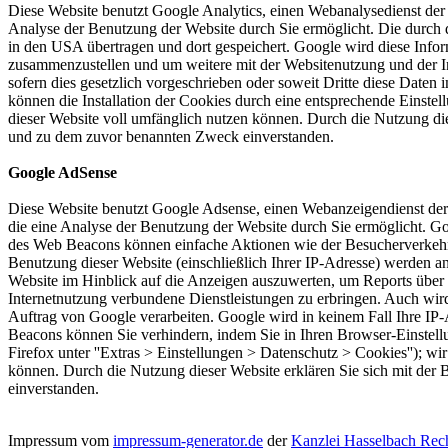
Diese Website benutzt Google Analytics, einen Webanalysedienst der G
Analyse der Benutzung der Website durch Sie ermöglicht. Die durch d
in den USA übertragen und dort gespeichert. Google wird diese Infor
zusammenzustellen und um weitere mit der Websitenutzung und der In
sofern dies gesetzlich vorgeschrieben oder soweit Dritte diese Date
können die Installation der Cookies durch eine entsprechende Einstel
dieser Website voll umfänglich nutzen können. Durch die Nutzung die
und zu dem zuvor benannten Zweck einverstanden.
Google AdSense
Diese Website benutzt Google Adsense, einen Webanzeigendienst der 
die eine Analyse der Benutzung der Website durch Sie ermöglicht. 
des Web Beacons können einfache Aktionen wie der Besucherverkehr
Benutzung dieser Website (einschließlich Ihrer IP-Adresse) werden 
Website im Hinblick auf die Anzeigen auszuwerten, um Reports über 
Internetnutzung verbundene Dienstleistungen zu erbringen. Auch wird 
Auftrag von Google verarbeiten. Google wird in keinem Fall Ihre IP
Beacons können Sie verhindern, indem Sie in Ihren Browser-Einstellun
Firefox unter ''Extras > Einstellungen > Datenschutz > Cookies''); wi
können. Durch die Nutzung dieser Website erklären Sie sich mit de
einverstanden.
Impressum vom
impressum-generator.de
der
Kanzlei Hasselbach Rec