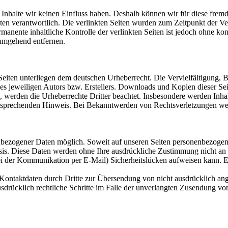
n Inhalte wir keinen Einfluss haben. Deshalb können wir für diese fre
 Seiten verantwortlich. Die verlinkten Seiten wurden zum Zeitpunkt der
manente inhaltliche Kontrolle der verlinkten Seiten ist jedoch ohne ko
umgehend entfernen.
n Seiten unterliegen dem deutschen Urheberrecht. Die Vervielfältigung,
 jeweiligen Autors bzw. Erstellers. Downloads und Kopien dieser Seite
n, werden die Urheberrechte Dritter beachtet. Insbesondere werden Inhal
tsprechenden Hinweis. Bei Bekanntwerden von Rechtsverletzungen wer
nbezogener Daten möglich. Soweit auf unseren Seiten personenbezogen
 Basis. Diese Daten werden ohne Ihre ausdrückliche Zustimmung nicht an
ei der Kommunikation per E-Mail) Sicherheitslücken aufweisen kann. Ei
ontaktdaten durch Dritte zur Übersendung von nicht ausdrücklich ang
ausdrücklich rechtliche Schritte im Falle der unverlangten Zusendung 